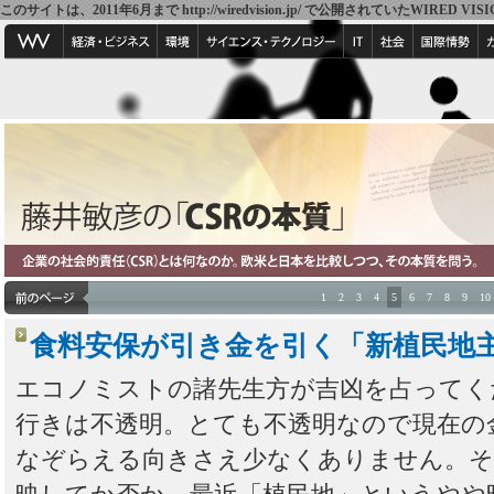
このサイトは、2011年6月まで http://wiredvision.jp/ で公開されていたW
1
2
3
4
5
6
7
8
9
10
食料安保が引き金を引く「新植民地
エコノミストの諸先生方が吉凶を占ってく
行きは不透明。とても不透明なので現在の
なぞらえる向きさえ少なくありません。そ