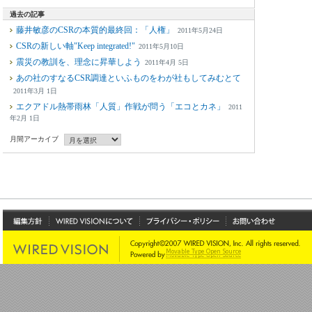
過去の記事
藤井敏彦のCSRの本質的最終回：「人権」
2011年5月24日
CSRの新しい軸"Keep integrated!"
2011年5月10日
震災の教訓を、理念に昇華しよう
2011年4月 5日
あの社のすなるCSR調達といふものをわが社もしてみむとて
2011年3月 1日
エクアドル熱帯雨林「人質」作戦が問う「エコとカネ」
2011
年2月 1日
月間アーカイブ