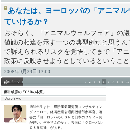
あなたは、ヨーロッパの「アニマル
ていけるか？
おそらく、「アニマルウェルフェア」の議
値観の相違を示す一つの典型例だと思うんで
で訴えられるリスクを覚悟してまで「アニ
政策に反映させようとしているということ
2008年9月29日 13:00
1
2
3
4
5
6
7
8
9
10
藤井敏彦の「CSRの本質」
プロフィール
1964年生まれ。経済産業研究所コンサルティン
グフェロー。経済産業省通商機構部参事官。著
書に「ヨーロッパのＣＳＲと日本のＣＳＲ－何
が違い、何を学ぶのか」、共著に「グローバル
ＣＳＲ調達」がある。