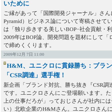
いために
ご縁があって「国際開発ジャーナル」さんにBOP
Pyramid）ビジネス論について寄稿させ
は「独り歩きする美しいBOP−社会貢献・
2009年はBOP論、開発問題を題材にして
で締めくくります。
2009年12月 7日 11:00
H&M、ユニクロに貫録勝ち：ブラ
「CSR調達」選手権！
新企画「ブランド対抗、勝ち抜き『CSR調
です。ユニクロさんにご登場願います。た
上の仕事だろが」っておじさんが社内には
い）北欧企業のH&Mさん。ユニクロさん