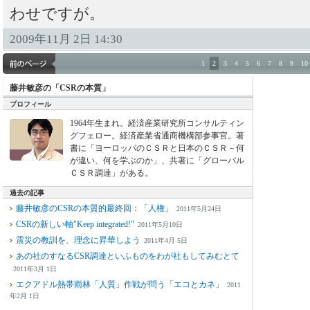
わせですが。
2009年11月 2日 14:30
1
2
3
4
5
6
7
8
9
10
藤井敏彦の「CSRの本質」
プロフィール
1964年生まれ。経済産業研究所コンサルティン
グフェロー。経済産業省通商機構部参事官。著
書に「ヨーロッパのＣＳＲと日本のＣＳＲ－何
が違い、何を学ぶのか」、共著に「グローバル
ＣＳＲ調達」がある。
過去の記事
藤井敏彦のCSRの本質的最終回：「人権」
2011年5月24日
CSRの新しい軸"Keep integrated!"
2011年5月10日
震災の教訓を、理念に昇華しよう
2011年4月 5日
あの社のすなるCSR調達といふものをわが社もしてみむとて
2011年3月 1日
エクアドル熱帯雨林「人質」作戦が問う「エコとカネ」
2011
年2月 1日