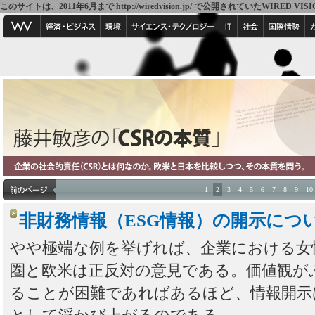
このサイトは、2011年6月まで http://wiredvision.jp/ で公開されていたW
1
2
3
4
5
6
7
8
9
10
非財務情報（ESG情報）の開示につ
やや極端な例を挙げれば、企業における女
圏と欧米は正反対の意見である。価値観が
ることが困難であればあるほど、情報開示