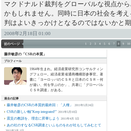
マクドナルド裁判をグローバルな視点から
かもしれません。同時に日本の社会を考え
判はよいきっかけとなるのではないかと
2008年2月18日 01:00
1
2
3
4
5
6
7
8
9
10
藤井敏彦の「CSRの本質」
プロフィール
1964年生まれ。経済産業研究所コンサルティン
グフェロー。経済産業省通商機構部参事官。著
書に「ヨーロッパのＣＳＲと日本のＣＳＲ－何
が違い、何を学ぶのか」、共著に「グローバル
ＣＳＲ調達」がある。
過去の記事
藤井敏彦のCSRの本質的最終回：「人権」
2011年5月24日
CSRの新しい軸"Keep integrated!"
2011年5月10日
震災の教訓を、理念に昇華しよう
2011年4月 5日
あの社のすなるCSR調達といふものをわが社もしてみむとて
2011年3月 1日