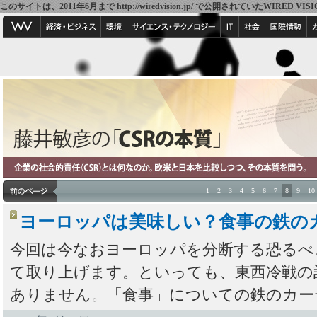
このサイトは、2011年6月まで http://wiredvision.jp/ で公開されていたW
1
2
3
4
5
6
7
8
9
10
ヨーロッパは美味しい？食事の鉄の
今回は今なおヨーロッパを分断する恐るべ
て取り上げます。といっても、東西冷戦の
ありません。「食事」についての鉄のカー