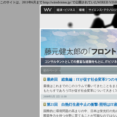
このサイトは、2011年6月まで http://wiredvision.jp/ で公開されていたW
最終回 総集編：ITが促す社会変革5つの
最後はこれまでのこのコラムで書いてきたことをま
もたらすであろうITが促す社会変革について大きく
2008年5月 2日 11:00
第21回 白熱灯生産中止の衝撃-照明はIT
国際的に環境問題の高まりの中、日本は蛍光灯の先
際競争力を持つ分野に育てることが可能なのではな