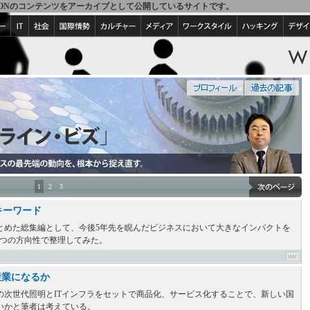
IRED VISIONのコンテンツをアーカイブとして公開しているサイトです。
1
2
3
キーワード
とめた総集編として、今後5年先を睨んだビジネスにおいて大きなインパクトを
5つの方向性で整理してみた。
産業になるか
の次世代照明とITインフラをセットで商品化、サービス化することで、新しい国
いかと筆者は考えている。