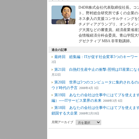
D4DR株式会社代表取締役社長。コ
ト。野村総合研究所で多くの企業の
ネス参入の支援コンサルティングを
チメディアグランプリ、オンライン
グ大賞などの審査員。経済産業省産
会情報経済分科会委員。青山学院大
グゼクティブ MBA 非常勤講師。
過去の記事
最終回 総集編：ITが促す社会変革5つのキーワー
2日
第21回 白熱灯生産中止の衝撃-照明はIT産業にな
月22日
第20回 世界は5つのコンピュータに集約されるの
ウド時代の予言
2008年4月 3日
第19回 あなたの会社は仕事中にはてブを使えま
編）──ITサービス業界の未来
2008年3月 6日
第18回 あなたの会社は仕事中にはてブを使えます
鎖国する大企業
2008年2月19日
月間アーカイブ