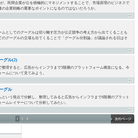
たが、民間企業が公を積極的にマネジメントすることで、市場原理のビジネスで
後の企業戦略の重要なポイントになるのではないだろうか。
ームとしてのグーグルは切り離す圧力が公正競争の考え方から出てくることも
てのグーグルの立場も出てくることで「グーグル分割論」が議論される日はそ
グル(2)
で整理すると、広告からインフラまで5階層のプラットフォーム構造になる。今
ォームについて見てみよう。
ーグル
ムという視点で分解し、整理してみると広告からインフラまで6階層のプラット
ォームレイヤーについて分析してみたい。
1
2
3