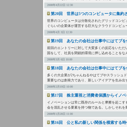
2008年4月22日 12:30
第20回 世界は5つのコンピュータに集約
世界のコンピュータは分散化されたグリッドコンピューテ
ぐらいの企業体が運営する巨大なクラウドコンピュ
2008年4月 3日 12:30
第19回 あなたの会社は仕事中にはてブを
前回のエントリーに対して大変多くの反応をいただ
国をして、社員を閉鎖的環境に押し込めることをな
2008年3月 6日 10:00
第18回 あなたの会社は仕事中にはてブを
多くの大企業が2ちゃんねるやはてブやスラッシュ
重要なのは創発力であり、新しいアイデアを生み出
2008年2月19日 10:00
第17回 株主重視と消費者保護からイノ
イノベーションは常に既存のルールと摩擦を起こす
会を混乱させる要素を持つ物である。しかしそれを
2008年1月28日 11:00
第16回 公と私の新しい関係を模索する時