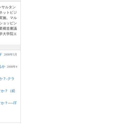
ンサルタン
ネットビジ
実施。マル
ショッピン
業構造審議
学大学院エ
ド
2008年5月
るか
2008年4
か？-クラ
すか？（続
か？──IT