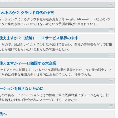
されるのか？-クラウド時代の予言
ィングによるクラウド化が進みおおよそGoogle、Microsoft・・などの5つ
ータに集約されていくのではないかという予測が再び注目されている。
使えますか？（続編）──ITサービス業界の未来
いたので、続編ということで少し話を広げてみたい。自社の管理都合だけでIT鎖
んとか避けてもらいたいとあらためて主張したい。
使えますか？──IT鎖国する大企業
ドットアクセス制限をしているという調査結果が発表された。今企業の競争力で
すために必要な知識の多くは社内にあるのではなく、社外である。
ベーションを殺さないために
ものである。イノベーションはその性格上常に既得権益にダメージを与え、社
乗り越えなければ社会が次のステージに行くことはない。
代へ