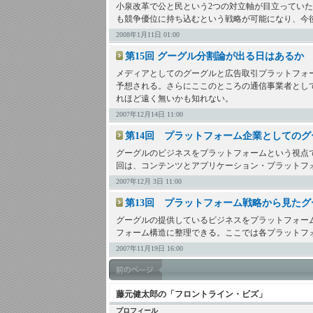
小泉改革で公と民という2つの対立軸が目立ってい
も競争優位に持ち込むという戦略が可能になり、今
2008年1月11日 01:00
第15回 グーグル分割論が出る日はあるか
メディアとしてのグーグルと広告取引プラットフォ
予想される。さらにここのところの通信事業者とし
れほど遠く無いかも知れない。
2007年12月14日 11:00
第14回 プラットフォーム企業としてのグー
グーグルのビジネスをプラットフォームという視点
回は、コンテンツとアプリケーション・プラットフ
2007年12月 3日 11:00
第13回 プラットフォーム戦略から見たグ
グーグルの提供しているビジネスをプラットフォー
フォーム構造に整理できる。ここでは各プラットフ
2007年11月19日 16:00
藤元健太郎の「フロントライン・ビズ」
プロフィール