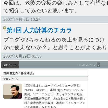
今回は、老後の究極の楽しみとして有望な
て紹介してみたいと思います。
2007年7月 6日 10:27
第1回 人力計算のチカラ
ブログや2ちゃんねるの炎上を見るにつけ
かに使えないか？」と思うことがよくあり
2007年6月29日 01:00
1
2
3
4
5
6
増井俊之の「界面潮流」
プロフィール
1959年生まれ。ユーザインタフェース研究。
POBox、QuickML、本棚.orgなどのシステムを
開発。ソニーコンピュータサイエンス研究所、
産業技術総合研究所、Apple Inc.など勤務を経て
現在慶應義塾大学教授。著書に『インターフェ
イスの街角』などがある。