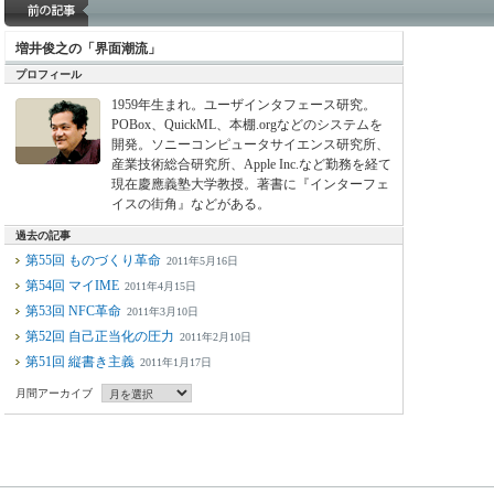
増井俊之の「界面潮流」
プロフィール
1959年生まれ。ユーザインタフェース研究。
POBox、QuickML、本棚.orgなどのシステムを
開発。ソニーコンピュータサイエンス研究所、
産業技術総合研究所、Apple Inc.など勤務を経て
現在慶應義塾大学教授。著書に『インターフェ
イスの街角』などがある。
過去の記事
第55回 ものづくり革命
2011年5月16日
第54回 マイIME
2011年4月15日
第53回 NFC革命
2011年3月10日
第52回 自己正当化の圧力
2011年2月10日
第51回 縦書き主義
2011年1月17日
月間アーカイブ