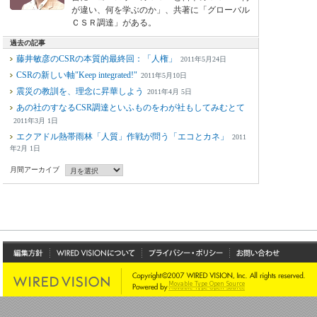
が違い、何を学ぶのか」、共著に「グローバル
ＣＳＲ調達」がある。
過去の記事
藤井敏彦のCSRの本質的最終回：「人権」
2011年5月24日
CSRの新しい軸"Keep integrated!"
2011年5月10日
震災の教訓を、理念に昇華しよう
2011年4月 5日
あの社のすなるCSR調達といふものをわが社もしてみむとて
2011年3月 1日
エクアドル熱帯雨林「人質」作戦が問う「エコとカネ」
2011
年2月 1日
月間アーカイブ