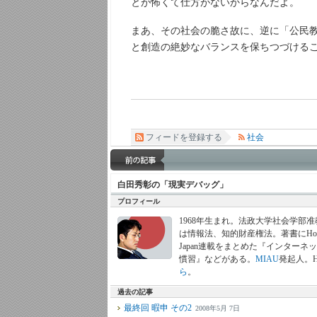
とが怖くて仕方がないからなんだよ。
まあ、その社会の脆さ故に、逆に「公民
と創造の絶妙なバランスを保ちつづける
フィードを登録する
社会
白田秀彰の「現実デバッグ」
プロフィール
1968年生まれ。法政大学社会学部
は情報法、知的財産権法。著書にHotw
Japan連載をまとめた『インターネ
慣習』などがある。
MIAU
発起人。
ら
。
過去の記事
最終回 暇申 その2
2008年5月 7日