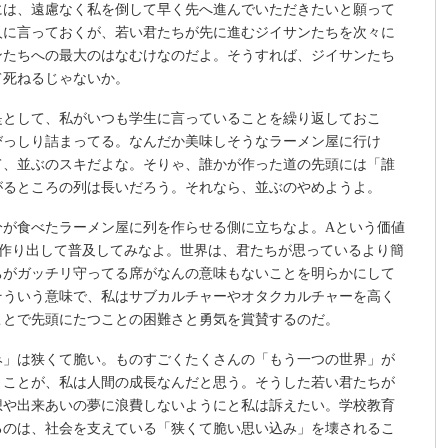
には、遠慮なく私を倒して早く先へ進んでいただきたいと願って
人に言っておくが、若い君たちが先に進むジイサンたちを次々に
ンたちへの最大のはなむけなのだよ。そうすれば、ジイサンたち
て死ねるじゃないか。
是として、私がいつも学生に言っていることを繰り返しておこ
びっしり詰まってる。なんだか美味しそうなラーメン屋に行け
て、並ぶのスキだよな。そりゃ、誰かが作った道の先頭には「誰
がるところの列は長いだろう。それなら、並ぶのやめようよ。
分が食べたラーメン屋に列を作らせる側に立ちなよ。Aという価値
を作り出して普及してみなよ。世界は、君たちが思っているより簡
ちがガッチリ守ってる席がなんの意味もないことを明らかにして
そういう意味で、私はサブカルチャーやオタクカルチャーを高く
ことで先頭にたつことの困難さと勇気を賞賛するのだ。
み」は狭くて脆い。ものすごくたくさんの「もう一つの世界」が
くことが、私は人間の成長なんだと思う。そうした若い君たちが
想や出来あいの夢に浪費しないようにと私は訴えたい。学校教育
るのは、社会を支えている「狭くて脆い思い込み」を壊されるこ