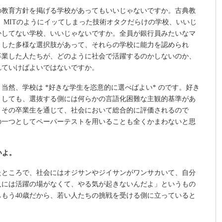
の教育方針を掲げる学校があってもいいじゃないですか。古典教
 MITのようにイッてしまった技術オタクだらけの学校、いいじ
かしてない学校、いいじゃないですか。全員が銀行員みたいなマ
うした多様な選択肢があって、それらの学校に能力を認められ
卒業した人たちが、どのように社会で活躍するのかしないのか、
れていけばよいではないですか。
当然、学校は *好きな学生を恣意的に選べばよい* のです。好き
としても、選抜する側には何らかの言語化困難な主観的基準があ
、その卒業生を通じて、社会において総合的に評価されるので
の一つとしてペーパーテストを用いることも全くかまわないと思
いよ。
たところで、社会にはオジサンやジイサンがワンサカいて、自分
人には活躍の場がなくて、やる気が起きないんだよ」というもの
もう40歳だから、若い人たちの挑戦を受ける側に立っていると