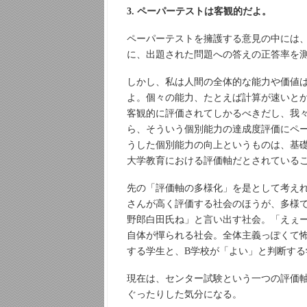
3. ペーパーテストは客観的だよ。
ペーパーテストを擁護する意見の中には
に、出題された問題への答えの正答率を
しかし、私は人間の全体的な能力や価値
よ。個々の能力、たとえば計算が速いと
客観的に評価されてしかるべきだし、我
ら、そういう個別能力の達成度評価にペ
うした個別能力の向上というものは、基
大学教育における評価軸だとされている
先の「評価軸の多様化」を是として考えれ
さんが高く評価する社会のほうが、多様
野郎白田氏ね」と言い出す社会。「えぇ
自体が憚られる社会。全体主義っぽくて
する学生と、B学校が「よい」と判断す
現在は、センター試験という一つの評価
ぐったりした気分になる。