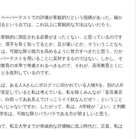
、ペーパーテストでの評価が客観的だという指摘があった。確か
測るという点では、これ以上に客観的な方法はないだろう。
は客観的に測定される必要がまったくない、と思っているのです
か、漢字を良く知ってるとか、足が速いとか、そういうことなら
々は、可能な限り能力を高めるように努力すべきだと思う。だか
ーパーテストを用いることに反対するものではない。しかし、そ
礎教育の水準で考慮されるべきもので、それが、高等教育とくに
ことを批判しているのです。
ば、ある人Aさんにボロクソに叩かれている人物Xを、別の人B
で安定していると私は考えている。私を除くみんなが「妄言暴言
ー、白田ってああ見えてけっこうイイ奴なんだぜ！」ということ
怖いじゃないですか。したがって、私は、A学校が「よい」と判断
る学生は、可能な限りバラバラである方が望ましいと思う。
軸で、私立大学までが単線的な評価軸に並ぶ時代だ。正直、私は