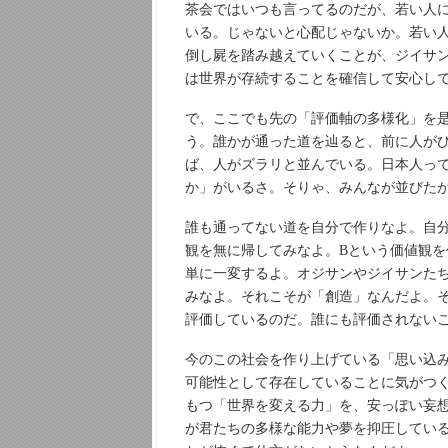
茶会ではいつも言ってるのだが、若い人
いる。じゃないと心配じゃないか。若い
倒し屍を踏み越えていくことが、ジイサ
は世界が存続することを確信して安心し
で、ここでも先の「評価軸の多様化」を
う。誰かが通った道を辿ると、前に人が
ば、人がズラリと並んでいる。日本人っ
か」がいるさ。そりゃ、みんなが並びた
誰も通ってない道を自分で作りなよ。自
観を無に帰してみなよ。Bという価値観
単に一変するよ。オジサンやジイサンた
みなよ。それこそが「創造」なんだよ。
評価しているのだ。誰にも評価されない
今のこの社会を作り上げている「思い込
可能性として存在していることに気がつ
もつ「世界を変える力」を、安っぽい妄
が君たちの多様な能力や夢を抑圧してい