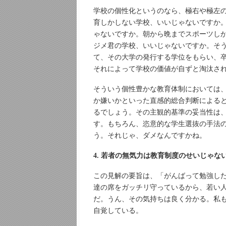
学校の個性化というのなら、極右や極左
育しかしない学校、いいじゃないですか。
ゃないですか。朝から晩までスポーツし
ジメ君の学校、いいじゃないですか。そ
て、その大学の発行する学位をもらい、
それによって学校の価値が自ずと淘汰さ
そういう個性豊かな教育体制においては、
か嫌いかといった直感的総合判断による
るでしょう。その主観的基準の妥当性は
す。もちろん、恣意的な学生選抜の手法
う。それじゃ、ダメなんですかね。
4. 若者の無気力は教育制度のせいじゃな
この見解の要旨は、「がんばって勉強し
達の席をガッチリ守っているから、若い
だ。うん、その気持ちは良く分かる。私も
自覚している。