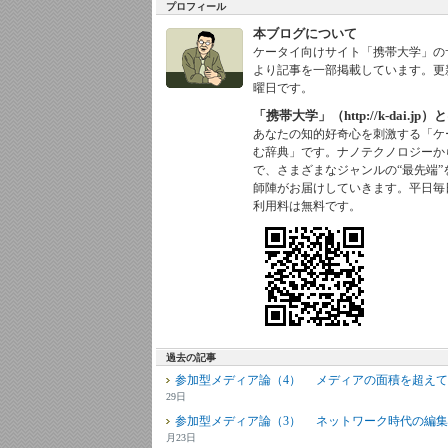
プロフィール
本ブログについて
ケータイ向けサイト「携帯大学」の
より記事を一部掲載しています。更
曜日です。
「携帯大学」（http://k-dai.jp）
あなたの知的好奇心を刺激する「ケ
む辞典」です。ナノテクノロジーか
で、さまざまなジャンルの“最先端”
師陣がお届けしていきます。平日毎
利用料は無料です。
過去の記事
参加型メディア論（4） メディアの面積を超えて
29日
参加型メディア論（3） ネットワーク時代の編
月23日