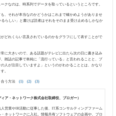
ニークなのは、時系列でデータを取っているというところです。
ても、それが本当なのかどうかはこれまで確かめようがありませ
いるらしい」と書けば読者はそれをそのまま受け止めるしかなか
題がどれくらい言及されているのかをグラフにして表すことがで
非常に大きいので、ある話題がテレビに出たら次の日に書き込み
が、雑誌の記事で単純に「流行っている」と言われることと、ブ
けの人が注目していますよ」というのがわかることとは、かなり
ます。
き合う方法
(1)
(2)
(3)
ディア・ネットワーク株式会社取締役、ブロガー）
て法人営業やIR活動に従事した後、IT系コンサルティングファーム
エル・ネットワークに入社。情報共有ソフトウェアの企画や、ブロ