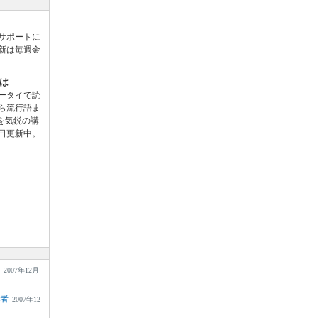
サポートに
新は毎週金
とは
ータイで読
ら流行語ま
を気鋭の講
日更新中。
2007年12月
集者
2007年12