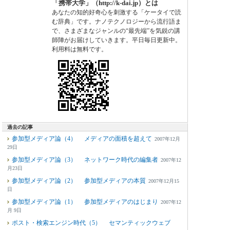
「携帯大学」（http://k-dai.jp）とは
あなたの知的好奇心を刺激する「ケータイで読
む辞典」です。ナノテクノロジーから流行語ま
で、さまざまなジャンルの“最先端”を気鋭の講
師陣がお届けしていきます。平日毎日更新中。
利用料は無料です。
過去の記事
参加型メディア論（4） メディアの面積を超えて
2007年12月
29日
参加型メディア論（3） ネットワーク時代の編集者
2007年12
月23日
参加型メディア論（2） 参加型メディアの本質
2007年12月15
日
参加型メディア論（1） 参加型メディアのはじまり
2007年12
月 9日
ポスト・検索エンジン時代（5） セマンティックウェブ