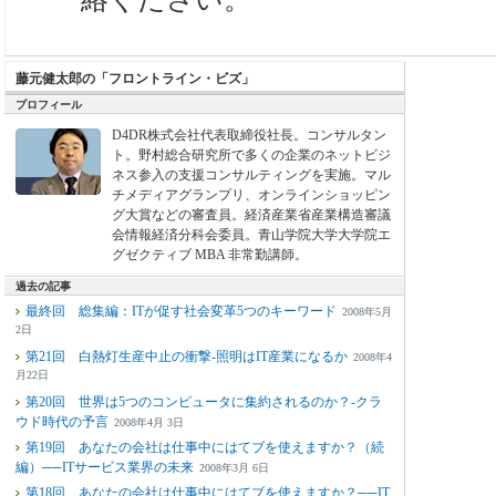
藤元健太郎の「フロントライン・ビズ」
プロフィール
D4DR株式会社代表取締役社長。コンサルタン
ト。野村総合研究所で多くの企業のネットビジ
ネス参入の支援コンサルティングを実施。マル
チメディアグランプリ、オンラインショッピン
グ大賞などの審査員。経済産業省産業構造審議
会情報経済分科会委員。青山学院大学大学院エ
グゼクティブ MBA 非常勤講師。
過去の記事
最終回 総集編：ITが促す社会変革5つのキーワード
2008年5月
2日
第21回 白熱灯生産中止の衝撃-照明はIT産業になるか
2008年4
月22日
第20回 世界は5つのコンピュータに集約されるのか？-クラ
ウド時代の予言
2008年4月 3日
第19回 あなたの会社は仕事中にはてブを使えますか？（続
編）──ITサービス業界の未来
2008年3月 6日
第18回 あなたの会社は仕事中にはてブを使えますか？──IT