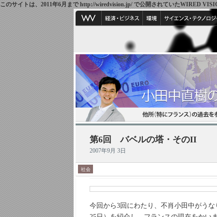
このサイトは、2011年6月まで http://wiredvision.jp/ で公開されていたW
第6回 バベルの塔・そのII
2007年9月 3日
社会
今回から3回にわたり、不肖小田中がうな
25日）を紹介し、フランスの現在をかい