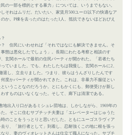
住民の一部を標的とする暴力」については、いうまでもない。
しそれはムリだ。だいたい、家賃月500ユーロ以下の快適なア
のか。P棟を去ったのはたった1人、抵抗できないほどおびえ
る？
？ 住民にいわせれば「それではなにも解決できません。そ
、事態は悪化したでしょう」。長期にわたる考察と相談のす
ったが、玄関ホールで最初の住民パーティが開かれた。「若者たち
待っていました。でも、わたしたちは我慢し、玄関ホールに2、
は撤退し、立去りました。つまり、彼らはうんざりしたんです
、何度かパーティが開かれてきた。これは、非暴力不服従とい
たということなのだろうか。とにもかくにも、郵便受けが新し
こわすものはいなくなった。そして、廊下は清潔である。
の敷地出入り口があるミシュレ団地は、しかしながら、1969年の
った。そこに住むサブチッチ夫妻は「エレベーターはじゅうた
当時のことをうっとりと思いだした。ともにユーゴスラヴィア
国を去り、「旅行者として」到着し、忍耐強くこの地に根を張っ
になり、妻のヴィオレットさんは仕立て職人になった。サブチ