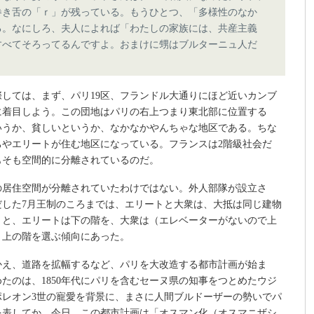
巻き舌の「ｒ」が残っている。もうひとつ、「多様性のなか
る。なにしろ、夫人によれば「わたしの家族には、共産主義
すべてそろってるんですよ。おまけに甥はブルターニュ人だ
）
しては、まず、パリ19区、フランドル大通りにほど近いカンブ
に着目しよう。この団地はパリの右上つまり東北部に位置する
いうか、貧しいというか、なかなかやんちゃな地区である。ちな
ちやエリートが住む地区になっている。フランスは2階級社会だ
もそも空間的に分離されているのだ。
の居住空間が分離されていたわけではない。外人部隊が設立さ
だした7月王制のころまでは、エリートと大衆は、大抵は同じ建物
うと、エリートは下の階を、大衆は（エレベーターがないので上
）上の階を選ぶ傾向にあった。
かえ、道路を拡幅するなど、パリを大改造する都市計画が始ま
たのは、1850年代にパリを含むセーヌ県の知事をつとめたウジ
ポレオン3世の寵愛を背景に、まさに人間ブルドーザーの勢いでパ
を表してか、今日、この都市計画は「オスマン化（オスマニザシ