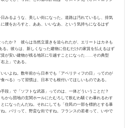
今日みるような、美しい街になった。道路は汚れているし、排気
スに腰をおろすと、ああ、いいなあ、という気持ちになるはず
なったか？ 彼らは当然立退きを迫られたが、エリートはカネも
ある。彼らは、新しくなった建物に住むだけの家賃を払えるはず
家賃が安い建物が残る地区に引越すことになった……その典型
「右上」である。
ていいよね。数年前から日本でも「アペリティフの日」ってのが
で食べる）って習慣は、日本でも根付いてほしいものである。
の手段」で「ソフトな武器」ってのは、一体どういうことだ？
うちから団地の玄関ホールにたむろして飲むわ騒ぐわ暴れるわす
ことになったんだね。それにしても「住民の一部を標的とする暴
すね。パリって、野蛮な街ですね。フランスの若者って、いやで