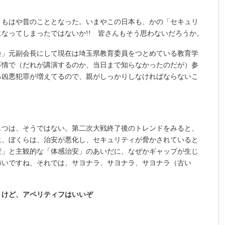
、もはや昔のこととなった。いまやこの日本も、かの「セキュリ
なってしまったではないか!! 皆さんもそう思わないだろうか。
会」元副会長にして現在は埼玉県教育委員をつとめている教育学
事情で（だれが講演するのか、当日まで知らなかったのだが）参
る凶悪犯罪が増えてるので、親がしっかりしなければならないこ
じつは、そうではない。第二次大戦終了後のトレンドをみると、
に、ぼくらは、治安が悪化し、セキュリティが脅かされていると
安」と主観的な「体感治安」のあいだに、なぜかギャップが生じ
怖いですね、それでは、サヨナラ、サヨナラ、サヨナラ（古い
うけど、アペリティフはいいぞ