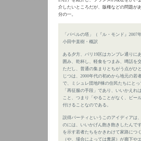
介したいところだが、版権などの問題が
分の一。
「バベルの塔」（『ル・モンド』2007年
小田中直樹・概訳
ある夕方、パリ19区はカンブレ通りに
囲み、乾杯し、軽食をつまみ、噂話を
ただし、普通の集まりとちがう点がひ
じつは、2000年代の初めから地元の
で、ミシュレ団地P棟の住民たちにと
「再征服の手段」であり、いいかえれ
こと、つまり「やることがなく、ビー
付けることなのである。
説得パーティというこのアイディアは、
のには、いいかげん飽き飽きしたんで
を示す若者たちをかきわけて家路につ
（や、場合によっては糞尿）が廊下や