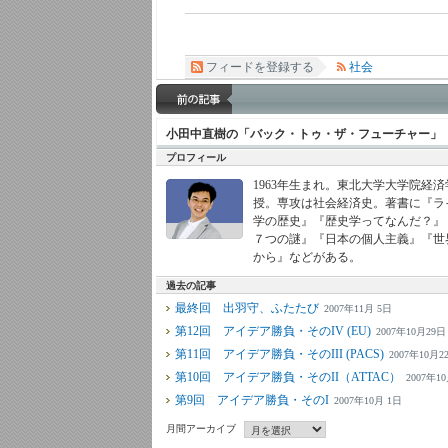
フィードを登録する
社会
小田中直樹の「バック・トゥ・ザ・フューチャー」
プロフィール
1963年生まれ。東北大学大学院経
授。専攻は社会経済史。著書に『ラ
学の歴史』『歴史学ってなんだ？』
７つの謎』『日本の個人主義』『世
から』などがある。
過去の記事
最終回 出羽守、ふたたび
2007年11月 5日
第12回 アイデア勝負・そのIV (EU)
2007年10月29日
第11回 アイデア勝負・そのIII (PACS)
2007年10月2
第10回 アイデア勝負・そのII（ATTAC）
2007年1
第9回 アイデア勝負・そのI
2007年10月 1日
月間アーカイブ