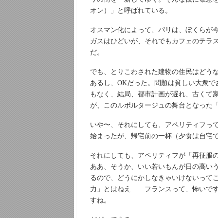
オン）」と呼ばれている。
オスマン化によって、パリは、ぼくらが
ガスはひどいが、それでもカフェのテラ
だ。
でも、とりこわされた建物の住民はどう
あるし、OKだった。問題は貧しい大衆で
もなく、結局、都市計画が遅れ、古くて
が、このルポルタージュの舞台となった
いや〜、それにしても、アペリティフっ
始まったが、帰宅前の一杯（夕食は自宅
それにしても、アペリティフが「再征服
ああ、そうか、いい若いもんが日の高い
るので、どうにかしなきゃいけないって
力」とはねえ……フランスって、怖いで
すね。