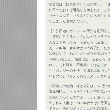
騒音には「飽き飽きしたんです」。「
住民のおおくは引越しを考えたが、しか
パートなんて、パリのどこにあるという
てしまった老婦人だった。
【１】団地にガンジーの手法を応用す
警察に訴えるというのはどうだろうか
んなことをしたら、若者たちは反発し
え、2002年、参加者は10人程度だ
は外にいて、わたしたちが立去るのを
3時間いました。最後には、若者たち
ね」。それ以来、不定期にではあるが
う「ガンジーの手法」を団地に応用し
いものにとりかえられて以来、それを
18階建ての建物16棟が立並び、5ヶ所
落成当時は、さっそうとした雰囲気だ
ん張りだったんですよ……」と述べ、
生まれの夫妻は、1960年代半ばに母
てきた。夫のジボタさんは絵付け職人