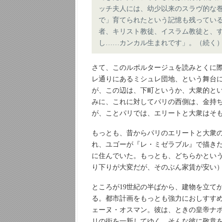
ッチ夫人には、幼少以来のスラヴ的な
で」育てられたという記憶も残ってい
者、キリスト教徒、イスラム教徒と、
し……カンカル生まれです」。（続く
さて、このルポルタージュを読みとくに際
レ通りにあるミシュレ団地、という舞台
が、この辺は、下町というか、大衆的と
みに、これに対してパリの西側は、金持
が、ことパリでは、エリートと大衆はそ
もっとも、昔からパリのエリートと大衆
れ、ユゴーが『レ・ミゼラブル』で描き
に住んでいた。もっとも、どちらかとい
り下りが大変だが、そのぶん家賃が安い
ところが19世紀の半ばから、建物を立て
る。都市計画をもっとも強力におしすすめ
ェーヌ・オスマン。彼は、ときの皇帝ナ
リの街を一新してゆく。そんな彼に敬意