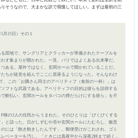
ありそうなので、大まかな訳で我慢してほしい。まずは最初の三
5月25日）その１
ある団地で、サングリアとクラッカーが準備されたテーブルを
交わす集まりが開かれた。一見、パリではよくある出来事だ。
とつある。屋外ではなく、玄関ホールで開かれていることだ。
若者たちが徒党を組んでここに居座るようになった。そんなわけ
って、この「お隣さん同士のアペリティフ（食前の一杯）」は
ばソフトな武器である。アペリティフの目的は彼らを説得する
ルで酔払い、玄関ホールをタバコの煙だらけにする彼ら」を片
P棟の3人の住民からうまれた。そのひとりは「びくびくする
す」と語った。日がしずむや否や玄関ホールにたむろし、敵意
くのには「飽き飽きしたんです」。郵便受けがこわされ、ゴミ
エレベーターを汚し、「ときには真夜中から深夜2時まで続く」