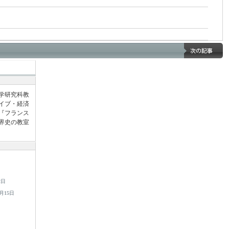
済学研究科教
イブ・経済
『フランス
界史の教室
2日
0月15日