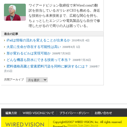
ワイアードビジョン取締役で米Wired.comの翻
訳を担当しているガリレオCEOも務める。身近
な技術から未来技術まで、広範な関心を持ち、
ちょっとしたエンジンや電気製品なら自分で修
理したがるので周りの人は困っている。
過去の記事
iPadは情報の流れを変えることが出来るか
2010年6月 4日
火星に生命が存在する可能性は高い
2008年8月 5日
形が変わるビルは実現可能か
2008年7月30日
どんな機器も防水にできる技術って本当？
2008年7月26日
肥料価格高騰と窒素肥料汚染を同時に解決するには？
2008年7
月15日
月間アーカイブ