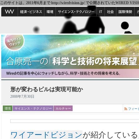
このサイトは、2011年6月まで http://wiredvision.jp/ で公開されていたW
形が変わるビルは実現可能か
2008年7月30日
環境
サイエンス・テクノロジー
カルチャー
フィー
ワイアードビジョン
が紹介している