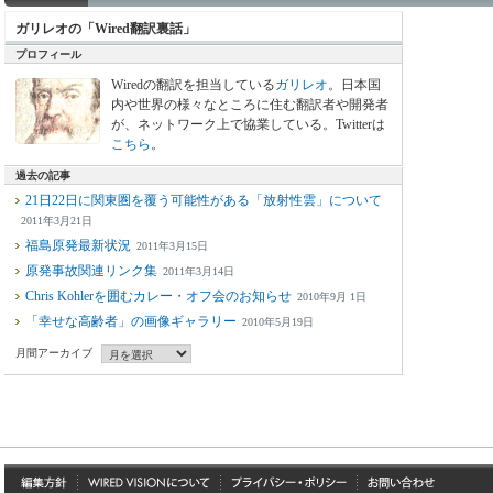
ガリレオの「Wired翻訳裏話」
プロフィール
Wiredの翻訳を担当している
ガリレオ
。日本国
内や世界の様々なところに住む翻訳者や開発者
が、ネットワーク上で協業している。Twitterは
こちら
。
過去の記事
21日22日に関東圏を覆う可能性がある「放射性雲」について
2011年3月21日
福島原発最新状況
2011年3月15日
原発事故関連リンク集
2011年3月14日
Chris Kohlerを囲むカレー・オフ会のお知らせ
2010年9月 1日
「幸せな高齢者」の画像ギャラリー
2010年5月19日
月間アーカイブ