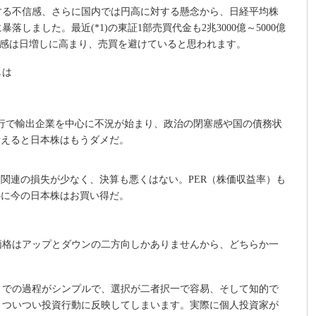
する不信感、さらに国内では円高に対する懸念から、日経平均株
しました。最近(*1)の東証1部売買代金も2兆3000億～5000億
不安感は日増しに高まり、売買を避けていると思われます。
しは
高進行で輸出企業を中心に不況が始まり、政治の閉塞感や国の債務状
考えると日本株はもうダメだ。
関連の損失が少なく、決算も悪くはない。PER（株価収益率）も
心に今の日本株はお買い得だ。
価格はアップとダウンの二方向しかありませんから、どちらか一
までの過程がシンプルで、選択が二者択一で容易、そして知的で
、ついつい投資行動に反映してしまいます。実際に個人投資家が