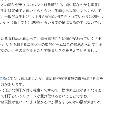
、どの商品がディスカウント対象商品でお買い得なのかを事前に
、牛乳は定価で大体いくらぐらい、牛肉なら大体いくらぐらいで
一般的な牛乳1リットルが定価10円で売られていたり1000円も
らいから（高くても）300円ぐらいまでの幅になるのではないでし
ている食料品と異なって、毎分毎秒ごとに値が変わっていく「不
下がりを予測する二者択一の知的ゲームはこの際あきらめてしま
実なのか、その量を測ることで投資リスクを考えていきましょ
する
にて少し触れましたが、統計値や確率変数の散らばり具合を
え方があります。
い（僅かな利子が付く程度）ですので、標準偏差は小さくなりま
クで利子というリターンが受け取れるということですね。
で確実性が低い、つまり儲かるのか損をするのかの幅が大きいの