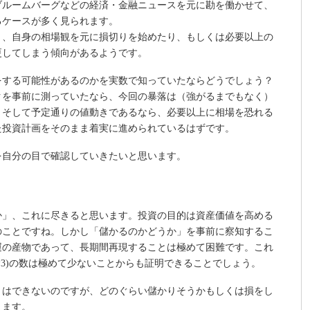
ブルームバーグなどの経済・金融ニュースを元に勘を働かせて、
るケースが多く見られます。
と、自身の相場観を元に損切りを始めたり、もしくは必要以上の
更してしまう傾向があるようです。
をする可能性があるのかを実数で知っていたならどうでしょう？
クを事前に測っていたなら、今回の暴落は（強がるまでもなく）
。そして予定通りの値動きであるなら、必要以上に相場を恐れる
た投資計画をそのまま着実に進められているはずです。
を自分の目で確認していきたいと思います。
か」、これに尽きると思います。投資の目的は資産価値を高める
のことですね。しかし「儲かるのかどうか」を事前に察知するこ
運の産物であって、長期間再現することは極めて困難です。これ
*3)の数は極めて少ないことからも証明できることでしょう。
とはできないのですが、どのぐらい儲かりそうかもしくは損をし
きます。