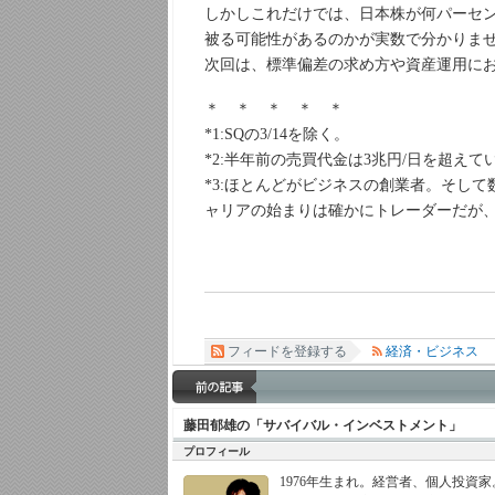
しかしこれだけでは、日本株が何パーセ
被る可能性があるのかが実数で分かりま
次回は、標準偏差の求め方や資産運用に
＊ ＊ ＊ ＊ ＊
*1:SQの3/14を除く。
*2:半年前の売買代金は3兆円/日を超えて
*3:ほとんどがビジネスの創業者。そし
ャリアの始まりは確かにトレーダーだが
フィードを登録する
経済・ビジネス
藤田郁雄の「サバイバル・インベストメント」
プロフィール
1976年生まれ。経営者、個人投資