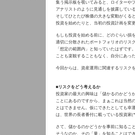
集う掲示板を覗いてみると、ロイターや
アナリストのように見通しを披露してい
そしてひとたび株価の大きな変動がくる
投資を始めたりと、当初の投資計画を変
もしも投資を始める前に、どのぐらい損
適切に分散されたポートフォリオのリス
「想定の範囲内」と知っていたはずです
ことも楽観することもなく、自分にあっ
今回からは、資産運用に関連するリスク
■リスクをどう考えるか
投資家の最大の興味は「儲かるのかどう
ことにあるのですから、まぁこれは当然
とはできません。仮にできたとしても幸
は、世界の長者番付に載っている投資家(
さて、儲かるのかどうかを事前に知るこ
そうなのか、その「量」を知ることはで