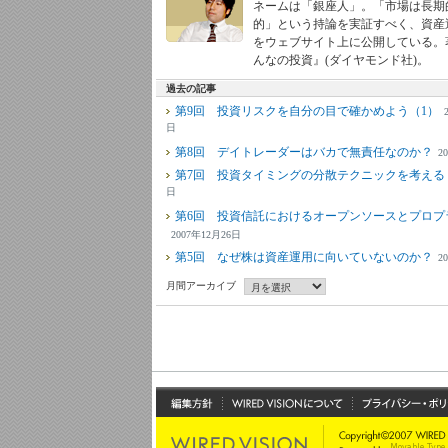
ネームは「銀座人」。「市場は長期
的」という持論を実証すべく、資産
をウェブサイト上に公開している。
んなの投資』(ダイヤモンド社)。
過去の記事
第9回 投資リスクを自分の目で確かめよう（1）
日
第8回 デイトレーダーはバカで無責任なのか？
2
第7回 投資タイミングの分散テクニックを考える
日
第6回 投資信託におけるオープンソースとプロプ
2007年12月26日
第5回 なぜ株は資産運用に向いていないのか？
2
月間アーカイブ