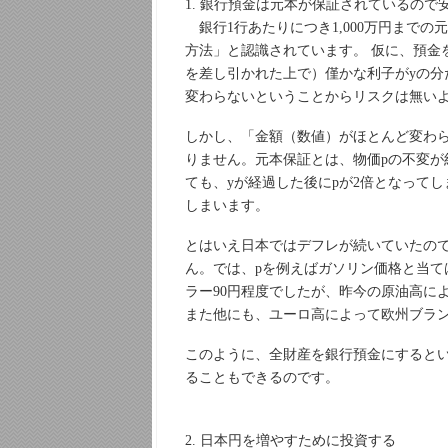
1. 銀行預金は元本が保証されているので
銀行1行あたりにつき1,000万円まで
方法」と認識されています。 仮に、預金を
を差し引かれた上で）僅かな利子がyの
変わらないということからリスクは無い
しかし、「金額（数値）がほとんど変わ
りません。元本保証とは、物価pの不変が約
ても、yが経過した後にpが2倍となって
しまいます。
とはいえ日本ではデフレが続いていたの
ん。では、pを例えばガソリン価格と当て
ラー90円程度でしたが、昨今の原油高によ
また他にも、ユーロ高によって欧州ブラ
このように、全財産を銀行預金にすると
ることもできるのです。
2. 日本円を増やすために投資する