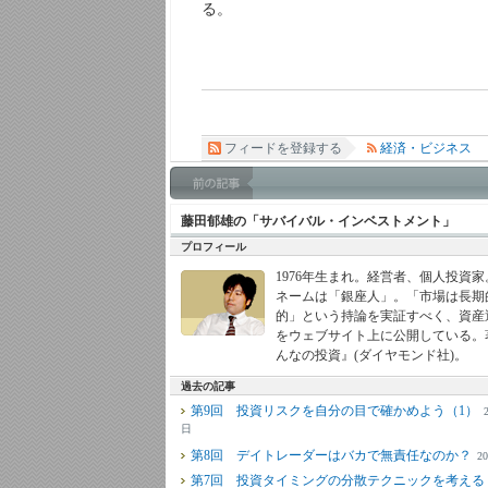
る。
フィードを登録する
経済・ビジネス
藤田郁雄の「サバイバル・インベストメント」
プロフィール
1976年生まれ。経営者、個人投資
ネームは「銀座人」。「市場は長期
的」という持論を実証すべく、資産
をウェブサイト上に公開している。
んなの投資』(ダイヤモンド社)。
過去の記事
第9回 投資リスクを自分の目で確かめよう（1）
日
第8回 デイトレーダーはバカで無責任なのか？
2
第7回 投資タイミングの分散テクニックを考える