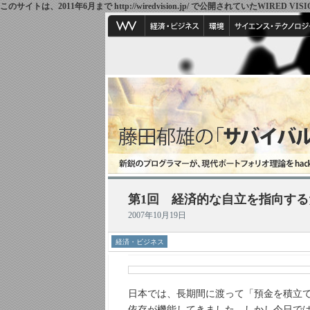
このサイトは、2011年6月まで http://wiredvision.jp/ で公開されていたW
第1回 経済的な自立を指向する
2007年10月19日
経済・ビジネス
日本では、長期間に渡って「預金を積立
依存が機能してきました。しかし今日で