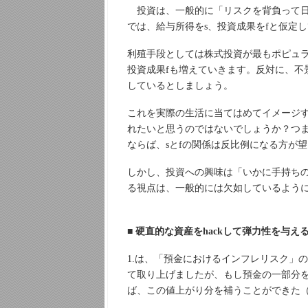
投資は、一般的に「リスクを背負って日
では、給与所得をs、投資成果をfと仮定
利殖手段としては株式投資が最もポピュラ
投資成果fも増えていきます。反対に、不
しているとしましょう。
これを実際の生活に当てはめてイメージす
れたいと思うのではないでしょうか？つ
ならば、sとfの関係は反比例になる方が
しかし、投資への興味は「いかに手持ちの
る視点は、一般的には欠如しているよう
■ 硬直的な資産をhackして弾力性を与え
1.は、「預金におけるインフレリスク」
て取り上げましたが、もし預金の一部分
ば、この値上がり分を補うことができた（