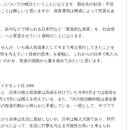
性」についての検討ということになります。勤め先の好況・不況
ることは難しいと思いますが、資産運用は構成によって性質をあ
。
は、給与などで得られる日本円など「硬直的な資産」を、社会情
産」へと変質させていく過程のことになります。
ませんが、いち個人投資家として今まで考え実行してきたことを
弾力性を与えていく技術の思考」を基軸に、これからの日本で私たち
ル）のかを、投資の側面から書き進めてみたいと思います。
イヤモンド社 2006
ると、日本の個人投資家は高値を付けていた今年6月までは投信を
月と8月には購入を控えている。また、7月の投信解約額は過去最
来の投資行動から明らかに矛盾している。一因として、サブプラ
上がり自体は生活に直結しないが、日本は輸入大国であり、対円
上がりによって、生活に打撃を与える可能性が高いと考えられ