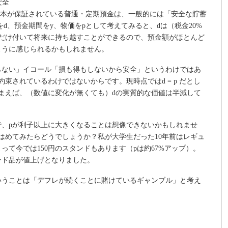
安全
の元本が保証されている普通・定期預金は、一般的には「安全な貯蓄
d、預金期間をy、物価をpとして考えてみると、dは（税金20%
分だけ付いて将来に持ち越すことができるので、預金額がほとんど
ように感じられるかもしれません。
らない」イコール「損も得もしないから安全」というわけではあ
束されているわけではないからです。現時点ではd = p だとし
しまえば、（数値に変化が無くても）dの実質的な価値は半減して
で、pが利子以上に大きくなることは想像できないかもしれませ
はめてみたらどうでしょうか？私が大学生だった10年前はレギュ
って今では150円のスタンドもあります（pは約67%アップ）。
ンド品が値上げとなりました。
いうことは「デフレが続くことに賭けているギャンブル」と考え