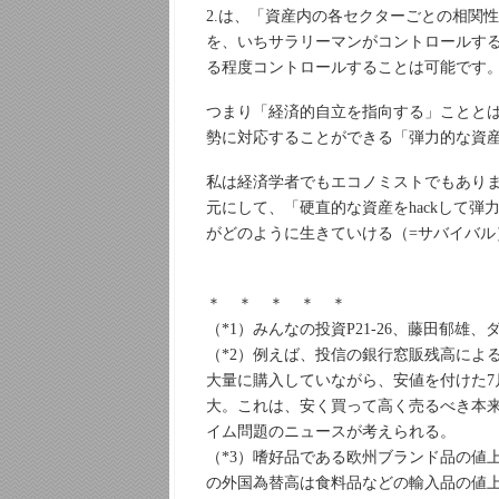
2.は、「資産内の各セクターごとの相関
を、いちサラリーマンがコントロールす
る程度コントロールすることは可能です
つまり「経済的自立を指向する」ことと
勢に対応することができる「弾力的な資
私は経済学者でもエコノミストでもあり
元にして、「硬直的な資産をhackして
がどのように生きていける（=サバイバ
＊ ＊ ＊ ＊ ＊
（*1）みんなの投資P21-26、藤田郁雄、ダ
（*2）例えば、投信の銀行窓販残高によ
大量に購入していながら、安値を付けた7
大。これは、安く買って高く売るべき本
イム問題のニュースが考えられる。
（*3）嗜好品である欧州ブランド品の値
の外国為替高は食料品などの輸入品の値