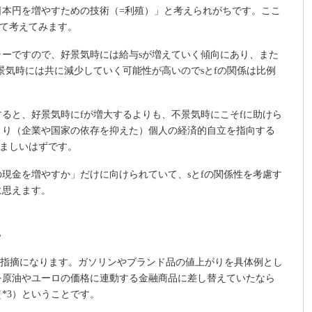
本円を増やすための技術（=利殖）」と考えられがちです。ここ
して考えてみます。
ーですので、好景気時には給与sが増えていく傾向にあり、また
景気時には共に減少していく可能性が高いのでsとfの関係は比例
ると、好景気時にfが増大するよりも、不景気時にこそfに助けら
まり（企業や国家の依存を抑えた）個人の経済的自立を指向する
望ましいはずです。
現金を増やすか」だけに向けられていて、sとfの関係性を考慮す
に思えます。
る
の指摘になります。ガソリンやブランド品の値上がりを具体例とし
を原油やユーロの価格に連動する金融商品に差し替えていたなら
*3）ということです。