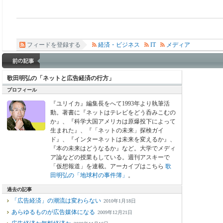
フィードを登録する
経済・ビジネス
IT
メディア
歌田明弘の「ネットと広告経済の行方」
プロフィール
『ユリイカ』編集長をへて1993年より執筆活
動。著書に『ネットはテレビをどう呑みこむの
か』、『科学大国アメリカは原爆投下によって
生まれた』、『「ネットの未来」探検ガイ
ド』、『インターネットは未来を変えるか』、
『本の未来はどうなるか』など。大学でメディ
ア論などの授業もしている。週刊アスキーで
「仮想報道」を連載。アーカイブはこちら
歌
田明弘の「地球村の事件簿」
。
過去の記事
「広告経済」の潮流は変わらない
2010年1月18日
あらゆるものが広告媒体になる
2009年12月21日