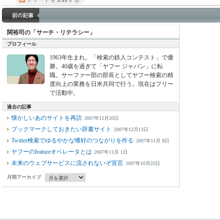
関裕司の「サーチ・リテラシー」
プロフィール
1963年生まれ。「検索の鉄人コンテスト」で優
勝。40歳を過ぎて「ヤフー ジャパン」に転
職。サーファー部の部長としてヤフー検索の精
度向上の業務を日米共同で行う。現在はフリー
で活動中。
過去の記事
懐かしいあのサイトを再訪
2007年12月20日
ブックマークしておきたい辞書サイト
2007年12月13日
Twitter検索でゆるやかな嗜好のつながりを作る
2007年11月 8日
ヤフーのfeatureオペレータとは
2007年11月 1日
未来のウェブサービスに流されないぞ宣言
2007年10月25日
月間アーカイブ