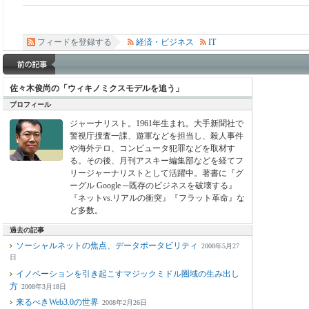
フィードを登録する
経済・ビジネス
IT
佐々木俊尚の「ウィキノミクスモデルを追う」
プロフィール
ジャーナリスト。1961年生まれ。大手新聞社で
警視庁捜査一課、遊軍などを担当し、殺人事件
や海外テロ、コンピュータ犯罪などを取材す
る。その後、月刊アスキー編集部などを経てフ
リージャーナリストとして活躍中。著書に『グ
ーグル Google ─既存のビジネスを破壊する』
『ネットvs.リアルの衝突』『フラット革命』な
ど多数。
過去の記事
ソーシャルネットの焦点、データポータビリティ
2008年5月27
日
イノベーションを引き起こすマジックミドル圏域の生み出し
方
2008年3月18日
来るべきWeb3.0の世界
2008年2月26日