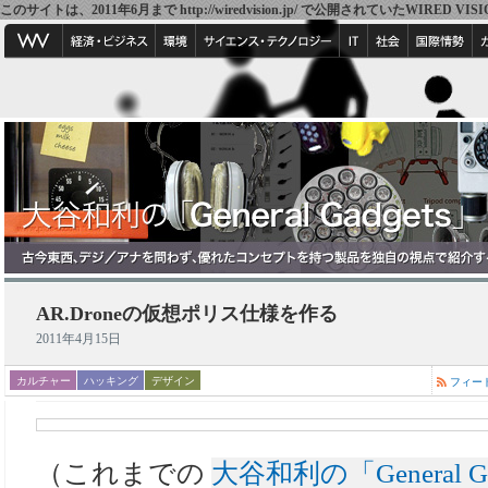
このサイトは、2011年6月まで http://wiredvision.jp/ で公開されていたW
AR.Droneの仮想ポリス仕様を作る
2011年4月15日
カルチャー
ハッキング
デザイン
フィー
（これまでの
大谷和利の「General 