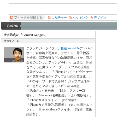
フィードを登録する
カルチャー
ハッキング
デザイン
大谷和利の「General Gadgets」
プロフィール
テクノロジーライター、
原宿 AssistOn
アドバイ
ザー、自称路上写真家。デザイン、電子機器、
自転車、写真分野などの執筆活動のほか、商品
企画のコンサルティングを行う。近著に「iPod
をつくった男 スティーブ・ジョブズの現場介
入型ビジネス」、「iPhoneをつくった会社 ケー
タイ業界を揺るがすアップル社の企業文化」、
「43のキーワードで読み解く ジョブズ流仕事
術：意外とマネできる！ビジネス極意」、
「iPadがつくる未来」（以上、アスキー新
書）。「Macintosh名機図鑑」（えい出版社）、
「iPhoneカメラライフ」（BNN新社）、
「iPhoneカメラ200%活用術」（えい出版社ムッ
ク）、「iPhone×Movieスタイル」（寄稿：技術
評論社）。