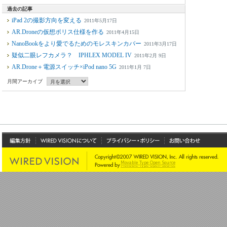
過去の記事
iPad 2の撮影方向を変える
2011年5月17日
AR.Droneの仮想ポリス仕様を作る
2011年4月15日
NanoBookをより愛でるためのモレスキンカバー
2011年3月17日
疑似二眼レフカメラ？ IPHLEX MODEL IV
2011年2月 9日
AR.Drone＋電源スイッチ×iPod nano 5G
2011年1月 7日
月間アーカイブ