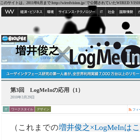
このサイトは、2011年6月まで http://wiredvision.jp/ で公開されていたW
第3回 LogMeInの応用（1）
2010年3月29日
IT
ワークスタイル
デザイン
フィ
（これまでの
増井俊之×LogMeInは