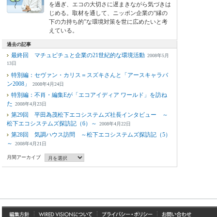
を過ぎ、エコの大切さに遅まきながら気づきは
じめる。取材を通して、ニッポン企業の“縁の
下の力持ち的”な環境対策を世に広めたいと考
えている。
過去の記事
最終回 マチュピチュと企業の21世紀的な環境活動
2008年5月
13日
特別編：セヴァン・カリス＝スズキさんと「アースキャラバ
ン2008」
2008年4月24日
特別編：不肖・編集Eが「エコアイディア ワールド」を訪ね
た
2008年4月23日
第29回 平田為茂松下エコシステムズ社長インタビュー ～
松下エコシステムズ探訪記（6）～
2008年4月22日
第28回 気調ハウス訪問 ～松下エコシステムズ探訪記（5）
～
2008年4月21日
月間アーカイブ